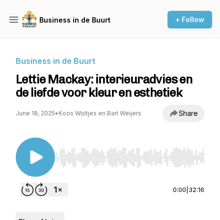
+ Follow
Business in de Buurt
Business in de Buurt
Lettie Mackay: interieuradvies en
de liefde voor kleur en esthetiek
Share
June 18, 2025
•
Koos Woltjes en Bart Weijers
Use Left/Right to seek, Home/End to jump to st
0:00
|
32:16