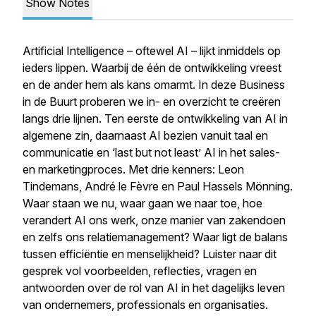
Show Notes
Artificial Intelligence – oftewel AI – lijkt inmiddels op
ieders lippen. Waarbij de één de ontwikkeling vreest
en de ander hem als kans omarmt. In deze Business
in de Buurt proberen we in- en overzicht te creëren
langs drie lijnen. Ten eerste de ontwikkeling van AI in
algemene zin, daarnaast AI bezien vanuit taal en
communicatie en ‘last but not least’ AI in het sales-
en marketingproces. Met drie kenners: Leon
Tindemans, André le Fèvre en Paul Hassels Mönning.
Waar staan we nu, waar gaan we naar toe, hoe
verandert AI ons werk, onze manier van zakendoen
en zelfs ons relatiemanagement? Waar ligt de balans
tussen efficiëntie en menselijkheid? Luister naar dit
gesprek vol voorbeelden, reflecties, vragen en
antwoorden over de rol van AI in het dagelijks leven
van ondernemers, professionals en organisaties.