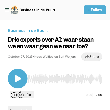
+ Follow
Business in de Buurt
Business in de Buurt
Drie experts over AI: waar staan
we en waar gaan we naar toe?
Share
October 27, 2025
•
Koos Woltjes en Bart Weijers
Use Left/Right to seek, Home/End to jump to st
0:00
|
32:50