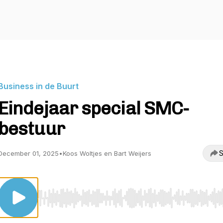
Business in de Buurt
Eindejaar special SMC-
bestuur
S
December 01, 2025
•
Koos Woltjes en Bart Weijers
Use Left/Right to seek, Home/End to jump to start o