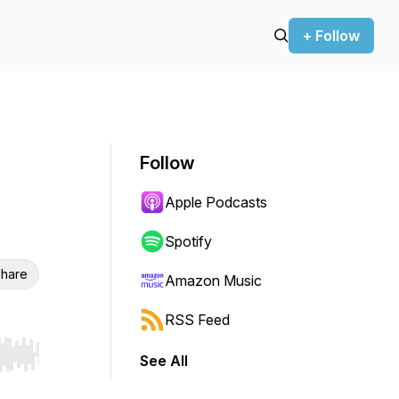
+ Follow
Follow
Apple Podcasts
Spotify
hare
Amazon Music
RSS Feed
See All
r end. Hold shift to jump forward or backward.