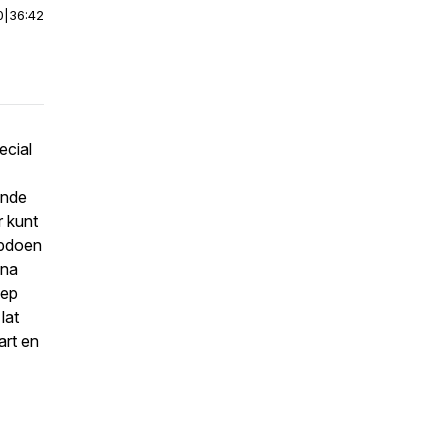
0
|
36:42
ecial
ende
 kunt
opdoen
jna
iep
lat
art en