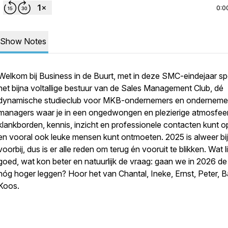
0:0
Show Notes
Welkom bij
Business in de Buurt
, met in deze SMC-eindejaar sp
het bijna voltallige bestuur van de Sales Management Club, dé
dynamische studieclub voor MKB-ondernemers en ondernem
managers waar je in een ongedwongen en plezierige atmosfeer
klankborden, kennis, inzicht en professionele contacten kunt 
en vooral ook leuke mensen kunt ontmoeten. 2025 is alweer bi
voorbij, dus is er alle reden om terug én vooruit te blikken. Wat l
goed, wat kon beter en natuurlijk de vraag: gaan we in 2026 de 
nóg hoger leggen? Hoor het van Chantal, Ineke, Ernst, Peter, B
Koos.