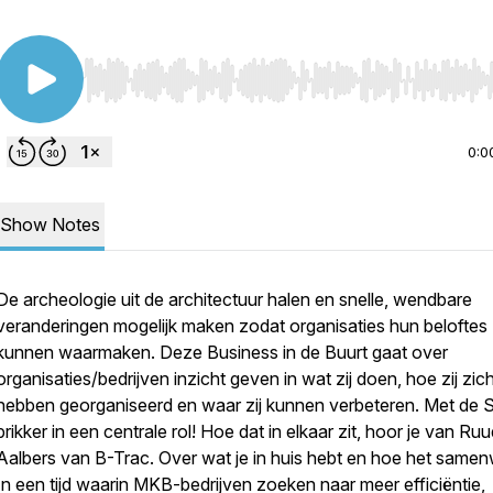
Use Left/Right to seek, Home/End to jump to start o
0:0
Show Notes
De archeologie uit de architectuur halen en snelle, wendbare
veranderingen mogelijk maken zodat organisaties hun beloftes
kunnen waarmaken. Deze Business in de Buurt gaat over
organisaties/bedrijven inzicht geven in wat zij doen, hoe zij zic
hebben georganiseerd en waar zij kunnen verbeteren. Met de 
prikker in een centrale rol! Hoe dat in elkaar zit, hoor je van Ru
Aalbers van B-Trac. Over wat je in huis hebt en hoe het samen
In een tijd waarin MKB-bedrijven zoeken naar meer efficiëntie,