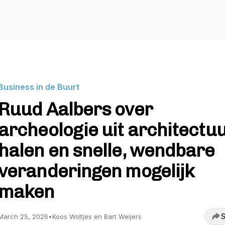
Business in de Buurt
Ruud Aalbers over
archeologie uit architectu
halen en snelle, wendbare
veranderingen mogelijk
maken
S
March 25, 2026
•
Koos Woltjes en Bart Weijers