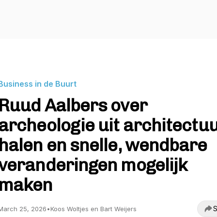
Business in de Buurt
Ruud Aalbers over
archeologie uit architectu
halen en snelle, wendbare
veranderingen mogelijk
maken
S
March 25, 2026
•
Koos Woltjes en Bart Weijers