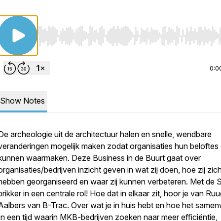
Use Left/Right to seek, Home/End to jump to start o
0:0
Show Notes
De archeologie uit de architectuur halen en snelle, wendbare
veranderingen mogelijk maken zodat organisaties hun beloftes
kunnen waarmaken. Deze Business in de Buurt gaat over
organisaties/bedrijven inzicht geven in wat zij doen, hoe zij zic
hebben georganiseerd en waar zij kunnen verbeteren. Met de 
prikker in een centrale rol! Hoe dat in elkaar zit, hoor je van Ru
Aalbers van B-Trac. Over wat je in huis hebt en hoe het samen
In een tijd waarin MKB-bedrijven zoeken naar meer efficiëntie,